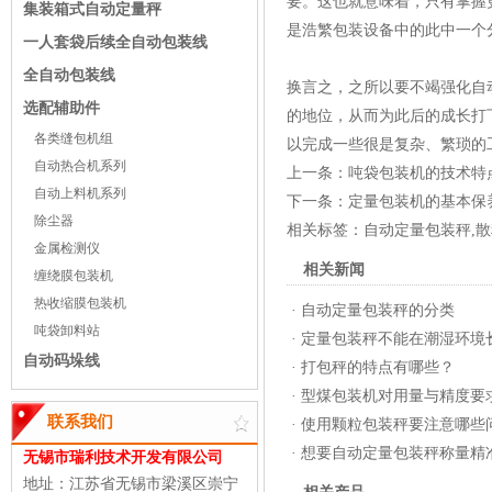
要。这也就意味着，只有掌握
集装箱式自动定量秤
是浩繁包装设备中的此中一个
一人套袋后续全自动包装线
全自动包装线
换言之，之所以要不竭强化自
选配辅助件
的地位，从而为此后的成长打
各类缝包机组
以完成一些很是复杂、繁琐的
自动热合机系列
上一条：
吨袋包装机的技术特
自动上料机系列
下一条：
定量包装机的基本保
除尘器
相关标签：
自动定量包装秤
,
散
金属检测仪
相关新闻
缠绕膜包装机
热收缩膜包装机
·
自动定量包装秤的分类
吨袋卸料站
·
定量包装秤不能在潮湿环境
自动码垛线
·
打包秤的特点有哪些？
·
型煤包装机对用量与精度要
联系我们
·
使用颗粒包装秤要注意哪些
·
想要自动定量包装秤称量精
无锡市瑞利技术开发有限公司
地址：江苏省无锡市梁溪区崇宁