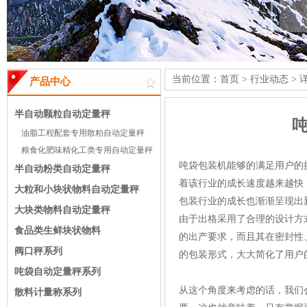
当前位置：
首页
>
行业动态
> 
产品中心
半自动颗粒自动定量秤
油脂工程配套专用散粕自动定量秤
粮食化肥味精化工类专用自动定量秤
吨袋包装机能够的满足用户的
半自动粉类自动定量秤
着该行业的成长速度越来越快
大粒和小块状物料自动定量秤
包装行业的成长也渐渐呈现出
大块类物料自动定量秤
由于出格采用了合理的设计方
食品类生鲜块状物料
的出产要求，而且其在密封性
阀口秤系列
的包装形式，大大简化了用户
吨袋自动定量秤系列
从这个角度来考虑的话，我们
散料计量称系列