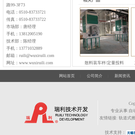
相关产品
路99-3F73
电话：0510-83733721
传真：0510-83733722
市场部：唐经理
手机：13812005190
技术部：陈经理
手机：13771032889
邮箱：ruili@wuxiruili.com
网址：www.wuxiruili.com
散料装车秤/定量投料
网站首页
|
公司简介
|
新闻资讯
Cop
专业从事:
自
友情链接:
轨道式
技术支持：