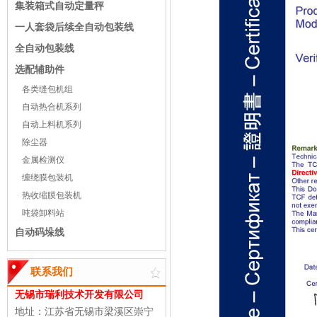
集装箱式自动定量秤
一人套袋后续全自动包装线
全自动包装线
选配辅助件
各类缝包机组
自动热合机系列
自动上料机系列
除尘器
金属检测仪
缠绕膜包装机
热收缩膜包装机
吨袋卸料站
自动码垛线
联系我们
无锡市瑞利技术开发有限公司
地址：江苏省无锡市梁溪区崇宁